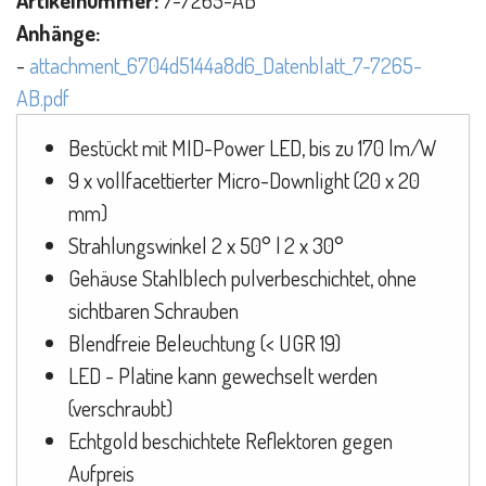
Artikelnummer:
7-7265-AB
Anhänge:
-
attachment_6704d5144a8d6_Datenblatt_7-7265-
AB.pdf
Bestückt mit MID-Power LED, bis zu 170 lm/W
9 x vollfacettierter Micro-Downlight (20 x 20
mm)
Strahlungswinkel 2 x 50° | 2 x 30°
Gehäuse Stahlblech pulverbeschichtet, ohne
sichtbaren Schrauben
Blendfreie Beleuchtung (< UGR 19)
LED - Platine kann gewechselt werden
(verschraubt)
Echtgold beschichtete Reflektoren gegen
Aufpreis