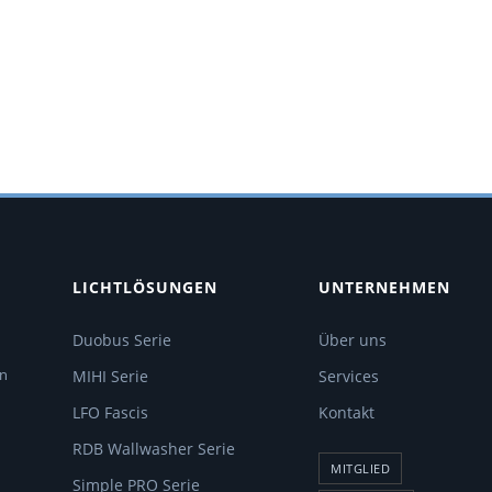
LICHTLÖSUNGEN
UNTERNEHMEN
Duobus Serie
Über uns
en
MIHI Serie
Services
LFO Fascis
Kontakt
RDB Wallwasher Serie
MITGLIED
Simple PRO Serie