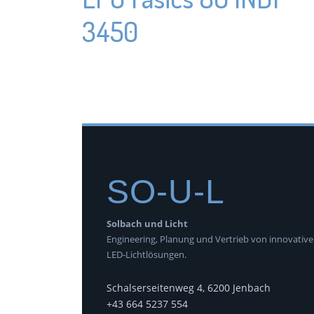
3450
SO-U-L
Solbach und Licht
Engineering, Planung und Vertrieb von innovativ
LED-Lichtlösungen.
Schalserseitenweg 4, 6200 Jenbach
+43 664 5237 554