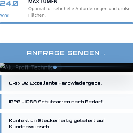
MAX LUMEN
24.0
Optimal für sehr helle Anforderungen und große
Flächen.
W/m
ANFRAGE SENDEN
→
CRI > 90
Exzellente Farbwiedergabe.
IP20 - IP68
Schutzarten nach Bedarf.
Konfektion
Steckerfertig geliefert auf
Kundenwunsch.