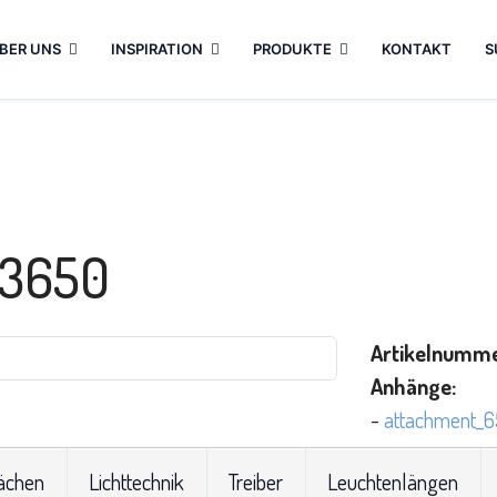
BER UNS
INSPIRATION
PRODUKTE
KONTAKT
S
 3650
Artikelnumme
Anhänge:
-
attachment_6
ächen
Lichttechnik
Treiber
Leuchtenlängen