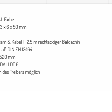
AL Farbe
d 3 x 6 x 50 mm
tem & Kabel l=2,5 m rechteckiger Baldachin
emäß DIN EN 12464
 1520 mm
 DALI DT 8
 des Treibers möglich