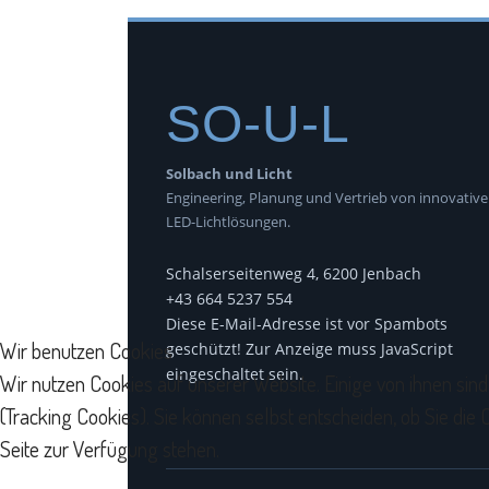
SO-U-L
Solbach und Licht
Engineering, Planung und Vertrieb von innovativ
LED-Lichtlösungen.
Schalserseitenweg 4, 6200 Jenbach
+43 664 5237 554
Diese E-Mail-Adresse ist vor Spambots
Wir benutzen Cookies
geschützt! Zur Anzeige muss JavaScript
eingeschaltet sein.
Wir nutzen Cookies auf unserer Website. Einige von ihnen sind
(Tracking Cookies). Sie können selbst entscheiden, ob Sie die
Seite zur Verfügung stehen.