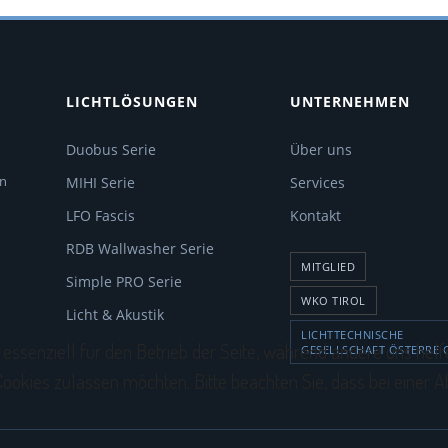
LICHTLÖSUNGEN
UNTERNEHMEN
Duobus Serie
Über uns
en
MIHI Serie
Services
LFO Fascis
Kontakt
RDB Wallwasher Serie
MITGLIED
Simple PRO Serie
WKO TIROL
Licht & Akustik
LICHTTECHNISCHE
 essenziell für den Betrieb der Seite, während andere uns hel
GESELLSCHAFT ÖSTERREI
 Cookies zulassen möchten. Bitte beachten Sie, dass bei einer